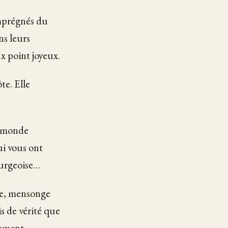
imprégnés du
ns leurs
ux point joyeux.
te. Elle
n monde
ui vous ont
ourgeoise…
ge, mensonge
s de vérité que
lement