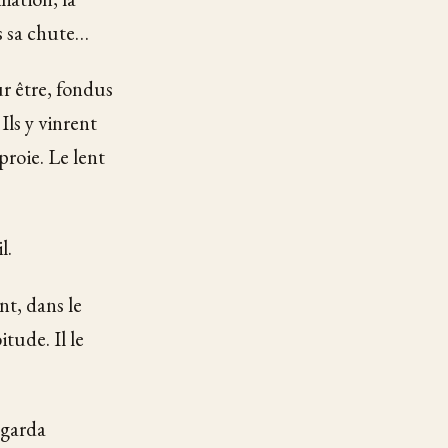
s sa chute…
eur être, fondus
Ils y vinrent
proie. Le lent
l.
nt, dans le
tude. Il le
regarda