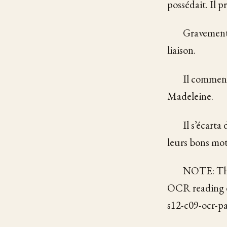
possédait. Il p
Gravement, 
liaison.
Il commenç
Madeleine.
Il s’écarta
leurs bons mots
NOTE: Thi
OCR reading ev
s12-c09-ocr-par