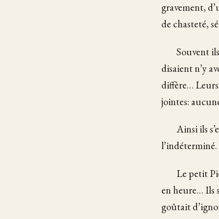
gravement, d’un
de chasteté, sé
Souvent ils
disaient n’y a
diffère… Leurs
jointes: aucune
Ainsi ils s
l’indéterminé.
Le petit Pi
en heure… Ils 
goûtait d’ignor