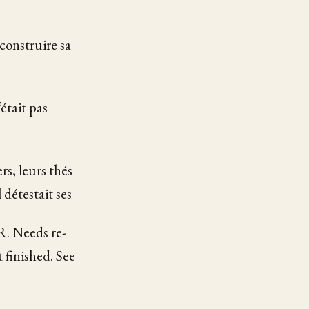
 construire sa
était pas
ers, leurs thés
 détestait ses
. Needs re-
 finished. See