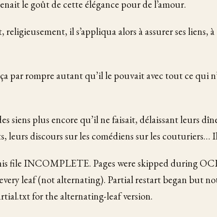
renait le goût de cette élégance pour de l’amour.
religieusement, il s’appliqua alors à assurer ses liens, à
a par rompre autant qu’il le pouvait avec tout ce qui n’
 des siens plus encore qu’il ne faisait, délaissant leurs dîn
, leurs discours sur les comédiens sur les couturiers… Il
s file INCOMPLETE. Pages were skipped during OCR
ery leaf (not alternating). Partial restart began but not
tial.txt for the alternating-leaf version.