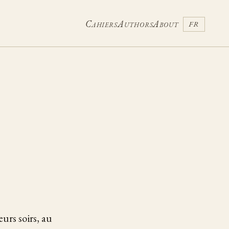
Cahiers
Authors
About
FR
urs soirs, au