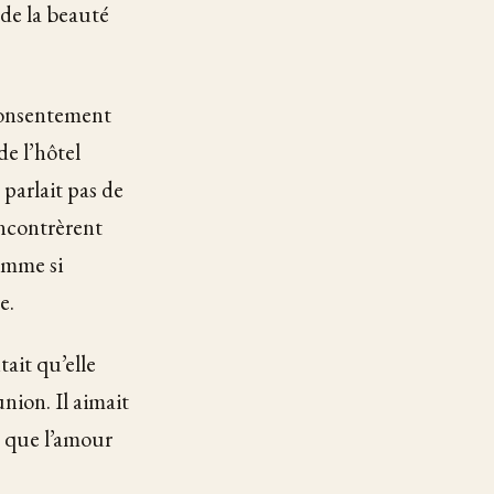
 de la beauté
 consentement
e l’hôtel
 parlait pas de
encontrèrent
comme si
e.
tait qu’elle
nion. Il aimait
us que l’amour