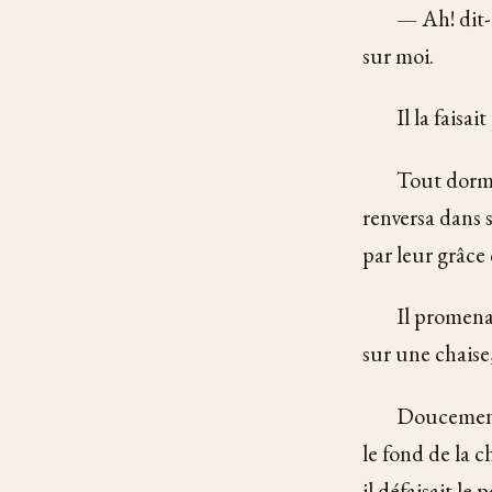
— Ah! dit-
sur moi.
Il la faisa
Tout dorma
renversa dans 
par leur grâc
Il promena
sur une chaise
Doucement,
le fond de la 
il défaisait le