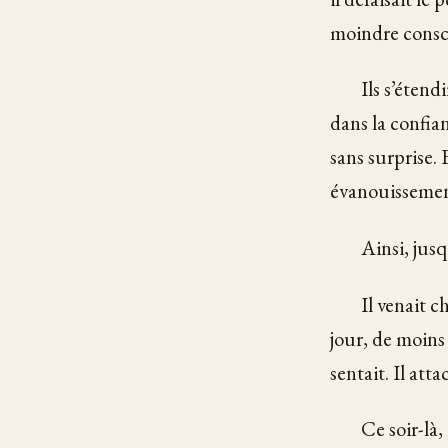
moindre consci
Ils s’étend
dans la confia
sans surprise. 
évanouissemen
Ainsi, jusq
Il venait c
jour, de moins
sentait. Il att
Ce soir-là, 