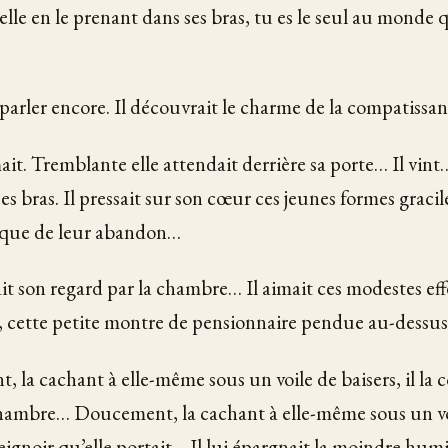
elle en le prenant dans ses bras, tu es le seul au monde 
it parler encore. Il découvrait le charme de la compatissan
it. Tremblante elle attendait derrière sa porte… Il vint…
ses bras. Il pressait sur son cœur ces jeunes formes grac
e que de leur abandon…
it son regard par la chambre… Il aimait ces modestes effe
, cette petite montre de pensionnaire pendue au-dessus 
 la cachant à elle-même sous un voile de baisers, il la c
chambre… Doucement, la cachant à elle-même sous un voi
 peignoir qu’elle portait… Il lui épargnait la moindre humi