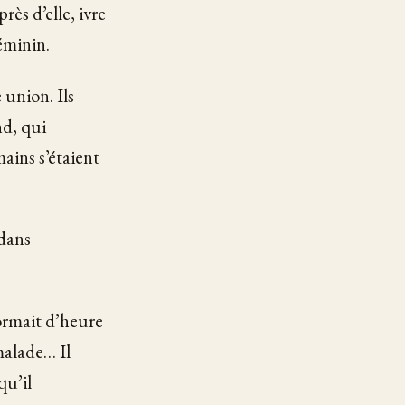
rès d’elle, ivre
éminin.
 union. Ils
nd, qui
ains s’étaient
 dans
nformait d’heure
malade… Il
qu’il