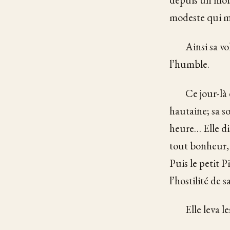
modeste qui me
Ainsi sa vo
l’humble.
Ce jour-là e
hautaine; sa sœ
heure… Elle di
tout bonheur, 
Puis le petit P
l’hostilité de 
Elle leva le