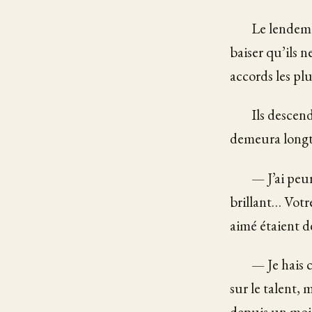
Le lendema
baiser qu’ils 
accords les plu
Ils descend
demeura longte
— J’ai peu
brillant… Votr
aimé étaient d
— Je hais 
sur le talent,
depuis un mois