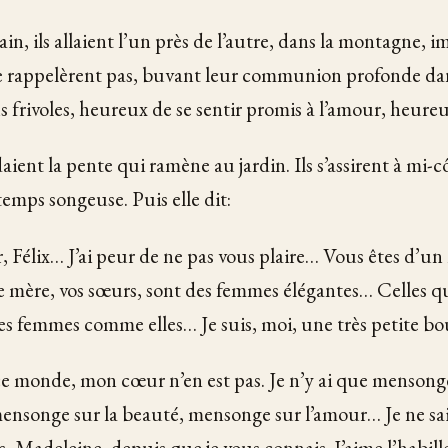
in, ils allaient l’un près de l’autre, dans la montagne, 
ne rappelèrent pas, buvant leur communion profonde da
s frivoles, heureux de se sentir promis à l’amour, heure
aient la pente qui ramène au jardin. Ils s’assirent à mi-cô
mps songeuse. Puis elle dit:
r, Félix… J’ai peur de ne pas vous plaire… Vous êtes d’u
e mère, vos sœurs, sont des femmes élégantes… Celles q
es femmes comme elles… Je suis, moi, une très petite b
ce monde, mon cœur n’en est pas. Je n’y ai que menson
 mensonge sur la beauté, mensonge sur l’amour… Je ne sai
, Madeleine, depuis que je vous connais. J’aime l’habil