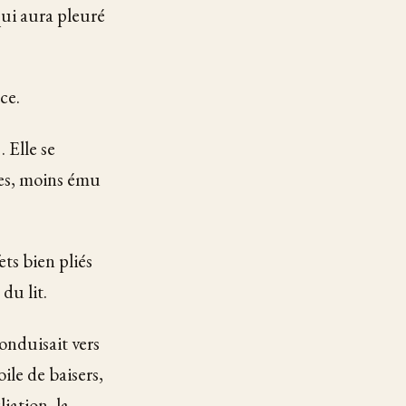
qui aura pleuré
ce.
 Elle se
iles, moins ému
ts bien pliés
du lit.
onduisait vers
le de baisers,
liation, la