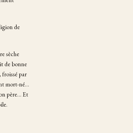
ligion de
ère sèche
dit de bonne
froissé par
ant mort-né…
 son père… Et
ile.