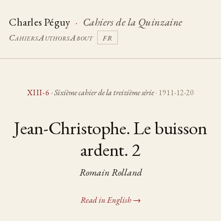
Charles Péguy
·
Cahiers de la Quinzaine
Cahiers
Authors
About
FR
XIII-6
·
Sixième cahier de la treizième série
· 1911-12-20
Jean-Christophe. Le buisson
ardent. 2
Romain Rolland
Read in English →