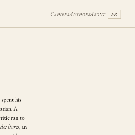
Cahiers
Authors
About
FR
 spent his
arian. A
itic ran to
 des livres
, an