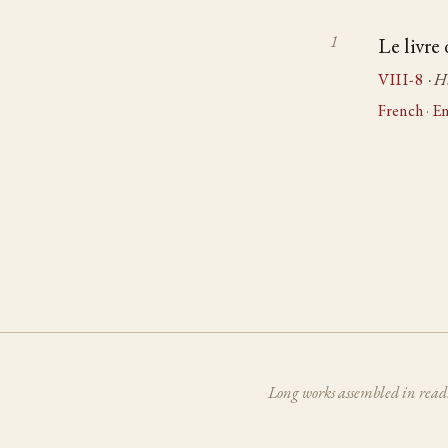
Le livre 
VIII-8
· H
French
·
En
Long works assembled in read