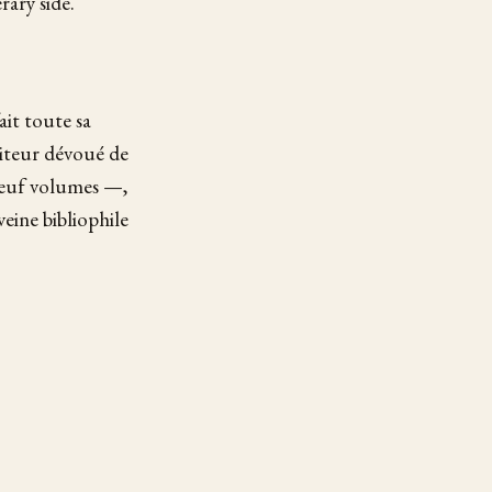
rary side.
ait toute sa
diteur dévoué de
neuf volumes —,
 veine bibliophile