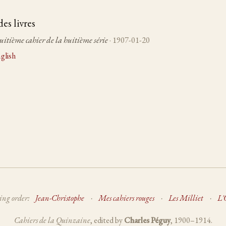
des livres
uitième cahier de la huitième série
· 1907-01-20
glish
ing order:
Jean-Christophe
·
Mes cahiers rouges
·
Les Milliet
·
L'
Cahiers de la Quinzaine
, edited by
Charles Péguy
, 1900–1914.