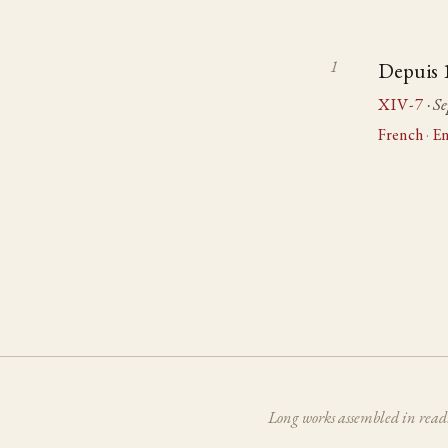
Depuis 1
XIV-7
· S
French
·
En
Long works assembled in read