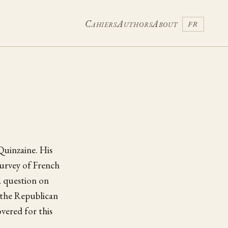
Cahiers
Authors
About
FR
Quinzaine. His
 survey of French
a question on
 the Republican
overed for this