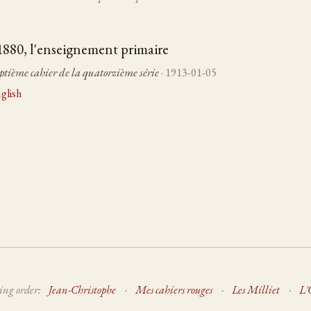
880, l'enseignement primaire
eptième cahier de la quatorzième série
· 1913-01-05
glish
ing order:
Jean-Christophe
·
Mes cahiers rouges
·
Les Milliet
·
L'