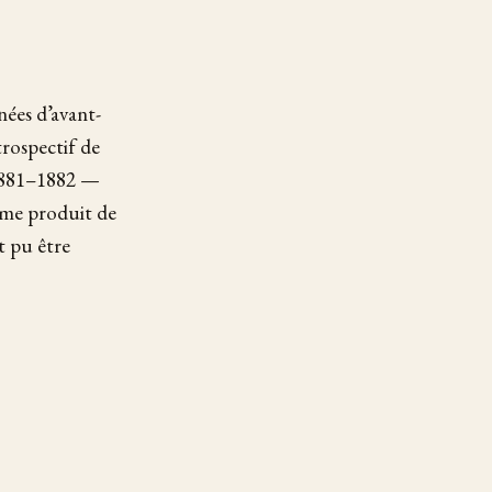
nées d’avant-
étrospectif de
e 1881–1882 —
même produit de
nt pu être