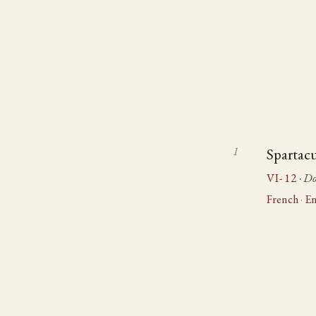
Spartac
VI-12
· D
French
·
En