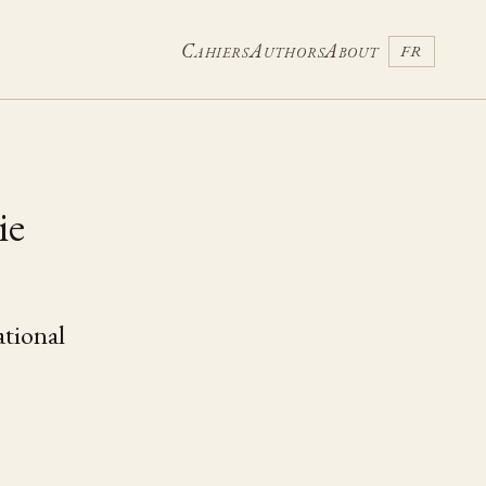
Cahiers
Authors
About
FR
ie
ational