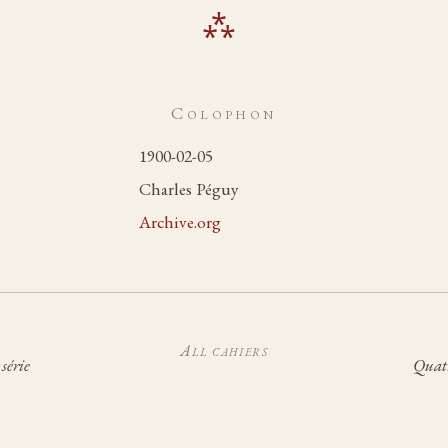
Colophon
1900-02-05
Charles Péguy
Archive.org
All cahiers
série
Quatr