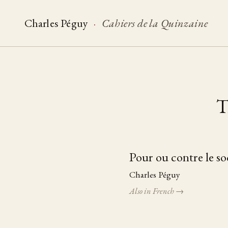
Charles Péguy
·
Cahiers de la Quinzaine
T
Pour ou contre le so
Table of pieces
Charles Péguy
Also in French →