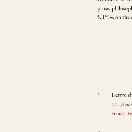
prose, philosop
5, 1914, on the 
Lettre d
I-1
· Premi
French
·
En