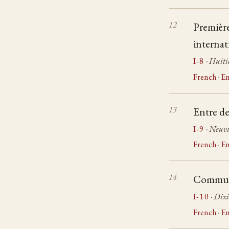
Premièr
internat
I-8
· Huiti
French
·
En
Entre de
I-9
· Neuvi
French
·
En
Communi
I-10
· Dix
French
·
En