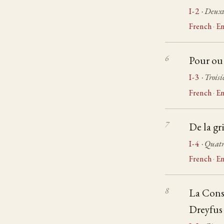
I-2
· Deuxi
French
·
En
Pour ou 
I-3
· Trois
French
·
En
De la gr
I-4
· Quatr
French
·
En
La Consu
Dreyfus 