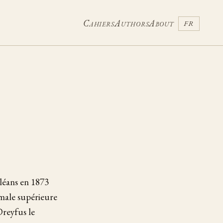
Cahiers
Authors
About
FR
rléans en 1873
rmale supérieure
Dreyfus le