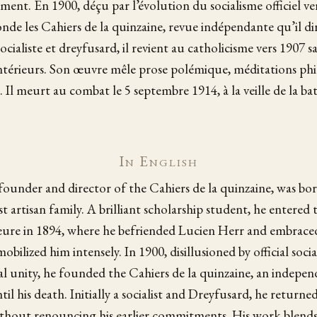
ment. En 1900, déçu par l’évolution du socialisme officiel ver
fonde les Cahiers de la quinzaine, revue indépendante qu’il di
cialiste et dreyfusard, il revient au catholicisme vers 1907 sa
térieurs. Son œuvre mêle prose polémique, méditations phi
 Il meurt au combat le 5 septembre 1914, à la veille de la bata
In English
founder and director of the Cahiers de la quinzaine, was bor
 artisan family. A brilliant scholarship student, he entered 
ure in 1894, where he befriended Lucien Herr and embraced
obilized him intensely. In 1900, disillusioned by official soci
l unity, he founded the Cahiers de la quinzaine, an indepen
il his death. Initially a socialist and Dreyfusard, he return
thout renouncing his earlier commitments. His work blends