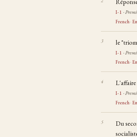
Réponse
I-1
· Premi
French
·
En
le "trio
I-1
· Premi
French
·
En
L'affair
I-1
· Premi
French
·
En
Du secon
socialis