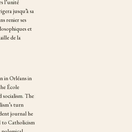
s l’unité
rigera jusqu’à sa
ns renier ses
losophiques et
ille de la
n in Orléans in
the École
 socialism. The
alism’s turn
dent journal he
ed to Catholicism
 polemical