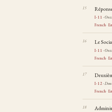
Réponse 
I-11
· Onz
French
·
En
Le Socia
I-11
· Onz
French
·
En
Deuxième
I-12
· Dou
French
·
En
Adminis