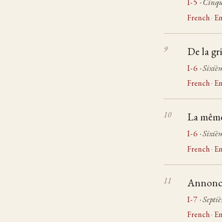
I-5
· Cinqu
French
·
En
De la gr
I-6
· Sixiè
French
·
En
La même
I-6
· Sixiè
French
·
En
Annonce 
I-7
· Septi
French
·
En