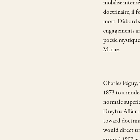
mobilise intensé
doctrinaire, il 
mort. D’abord so
engagements an
poésie mystique.
Marne.
Charles Péguy, 
1873 to a modest
normale supérie
Dreyfus Affair m
toward doctrina
would direct unt
around 1907 wi