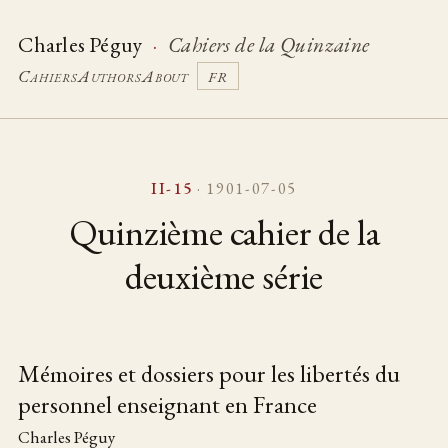
Charles Péguy
·
Cahiers de la Quinzaine
Cahiers
Authors
About
FR
II-15
· 1901-07-05
Quinzième cahier de la
deuxième série
Mémoires et dossiers pour les libertés du
personnel enseignant en France
Table of pieces
Charles Péguy