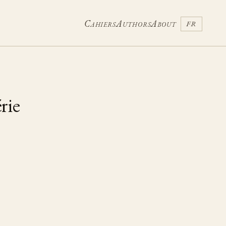
Cahiers
Authors
About
FR
rie