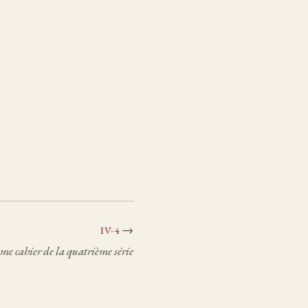
→
IV-4
me cahier de la quatrième série