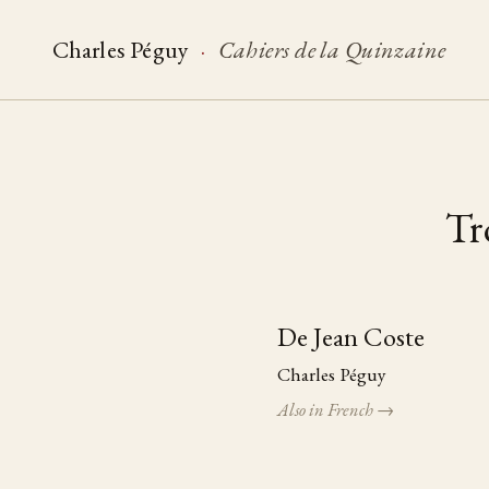
Charles Péguy
·
Cahiers de la Quinzaine
Tr
De Jean Coste
Table of pieces
Charles Péguy
Also in French →