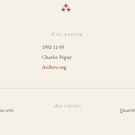
Colophon
1902-11-05
Charles Péguy
Archive.org
All cahiers
me série
Quatriè