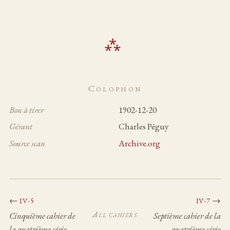
Colophon
Bon à tirer
1902-12-20
Gérant
Charles Péguy
Source scan
Archive.org
←
→
IV-5
IV-7
All cahiers
Cinquième cahier de
Septième cahier de la
la quatrième série
quatrième série