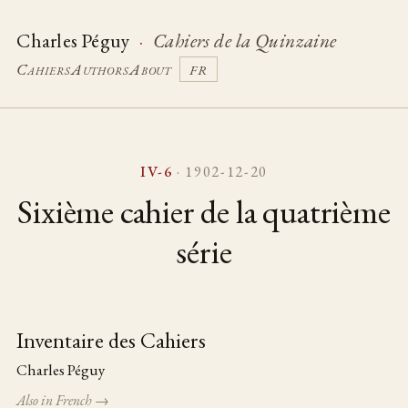
Charles Péguy
·
Cahiers de la Quinzaine
Cahiers
Authors
About
FR
IV-6
· 1902-12-20
Sixième cahier de la quatrième
série
Inventaire des Cahiers
Table of pieces
Charles Péguy
Also in French →