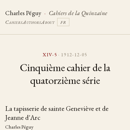
Charles Péguy
·
Cahiers de la Quinzaine
Cahiers
Authors
About
FR
XIV-5
· 1912-12-05
Cinquième cahier de la
quatorzième série
La tapisserie de sainte Geneviève et de
Jeanne d'Arc
Table of pieces
Charles Péguy