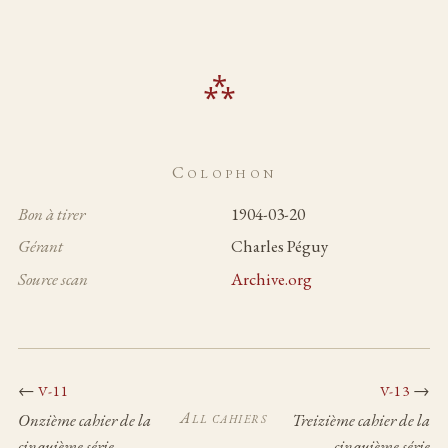
Colophon
Bon à tirer
1904-03-20
Gérant
Charles Péguy
Source scan
Archive.org
←
→
V-11
V-13
All cahiers
Onzième cahier de la
Treizième cahier de la
cinquième série
cinquième série