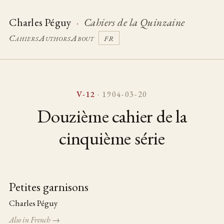
Charles Péguy
·
Cahiers de la Quinzaine
Cahiers
Authors
About
FR
V-12
· 1904-03-20
Douzième cahier de la
cinquième série
Petites garnisons
Table of pieces
Charles Péguy
Also in French →