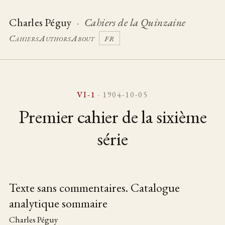
Charles Péguy
·
Cahiers de la Quinzaine
Cahiers
Authors
About
FR
VI-1
· 1904-10-05
Premier cahier de la sixième
série
Texte sans commentaires. Catalogue
analytique sommaire
Table of pieces
Charles Péguy