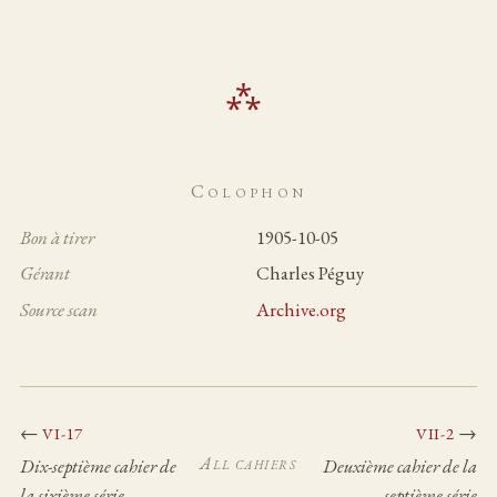
Colophon
Bon à tirer
1905-10-05
Gérant
Charles Péguy
Source scan
Archive.org
←
→
VI-17
VII-2
All cahiers
Dix-septième cahier de
Deuxième cahier de la
la sixième série
septième série