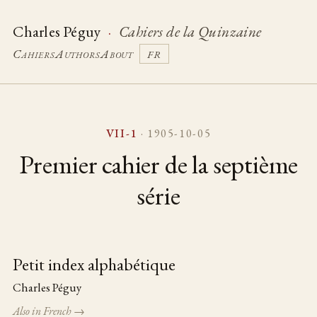
Charles Péguy
·
Cahiers de la Quinzaine
Cahiers
Authors
About
FR
VII-1
· 1905-10-05
Premier cahier de la septième
série
Petit index alphabétique
Table of pieces
Charles Péguy
Also in French →