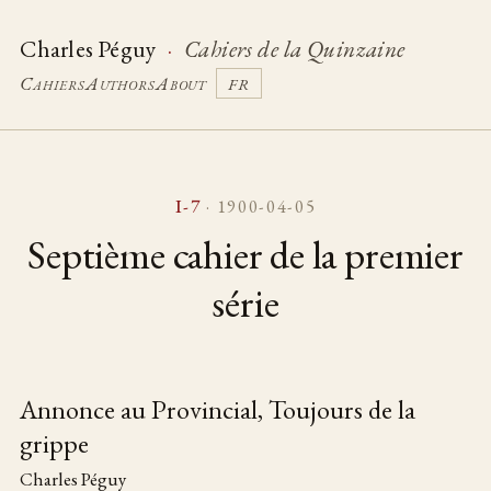
Charles Péguy
·
Cahiers de la Quinzaine
Cahiers
Authors
About
FR
I-7
· 1900-04-05
Septième cahier de la premier
série
Annonce au Provincial, Toujours de la
grippe
Table of pieces
Charles Péguy