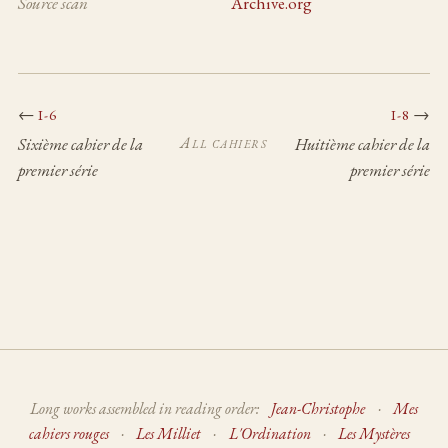
Source scan
Archive.org
←
→
I-6
I-8
All cahiers
Sixième cahier de la
Huitième cahier de la
premier série
premier série
Long works assembled in reading order:
Jean-Christophe
·
Mes
cahiers rouges
·
Les Milliet
·
L'Ordination
·
Les Mystères