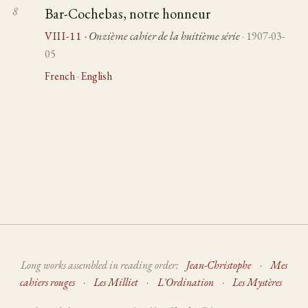
Bar-Cochebas, notre honneur
VIII-11
· Onzième cahier de la huitième série
· 1907-03-
05
French
·
English
Long works assembled in reading order:
Jean-Christophe
·
Mes
cahiers rouges
·
Les Milliet
·
L'Ordination
·
Les Mystères