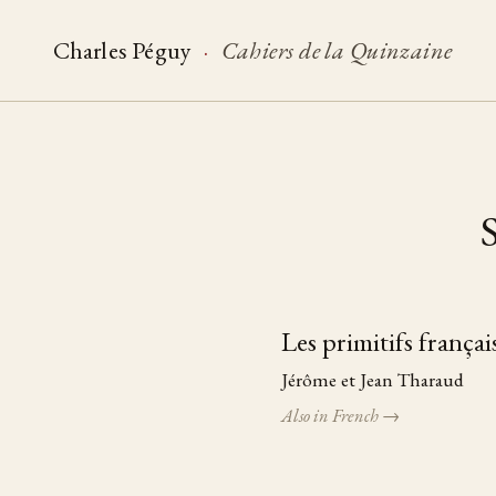
Charles Péguy
·
Cahiers de la Quinzaine
S
Les primitifs françai
Table of pieces
Jérôme et Jean Tharaud
Also in French →