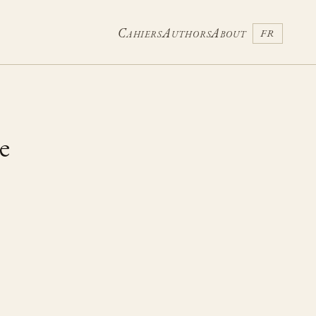
Cahiers
Authors
About
FR
ie