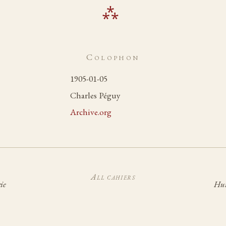
Colophon
1905-01-05
Charles Péguy
Archive.org
All cahiers
ie
Hui