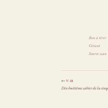
Bon à tirer
Gérant
Source scan
←
V-18
Dix-huitième cahier de la cinq