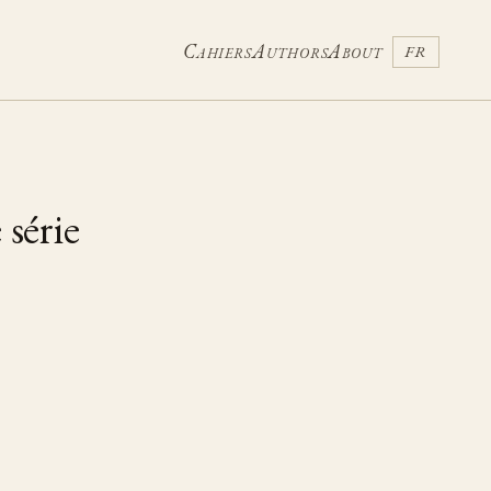
Cahiers
Authors
About
FR
 série