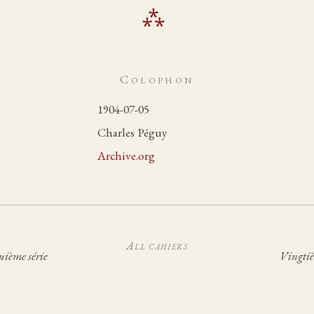
Colophon
1904-07-05
Charles Péguy
Archive.org
All cahiers
uième série
Vingtiè