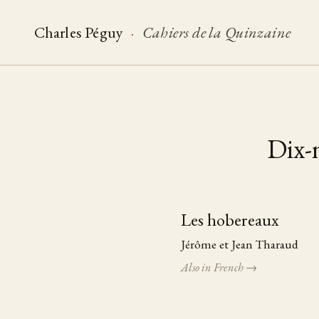
Charles Péguy
·
Cahiers de la Quinzaine
Dix-n
Les hobereaux
Table of pieces
Jérôme et Jean Tharaud
Also in French →