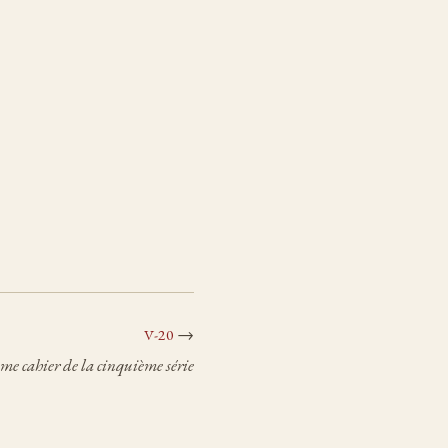
→
V-20
me cahier de la cinquième série