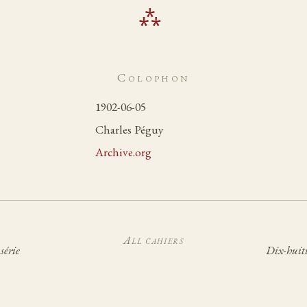
Colophon
1902-06-05
Charles Péguy
Archive.org
All cahiers
série
Dix-huiti