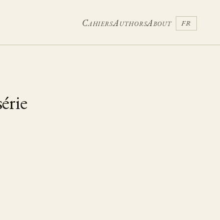
Cahiers
Authors
About
FR
série