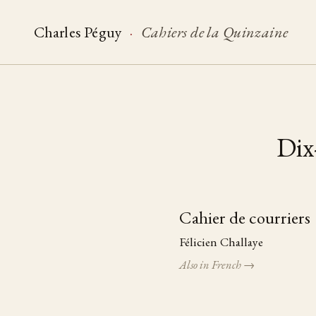
Charles Péguy
·
Cahiers de la Quinzaine
Dix-
Cahier de courriers
Table of pieces
Félicien Challaye
Also in French →