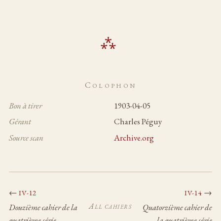
Colophon
Bon à tirer
1903-04-05
Gérant
Charles Péguy
Source scan
Archive.org
←
→
IV-12
IV-14
All cahiers
Douzième cahier de la
Quatorzième cahier de
quatrième série
la quatrième série