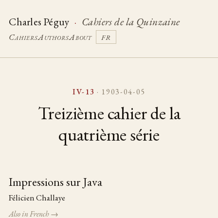
Charles Péguy
·
Cahiers de la Quinzaine
Cahiers
Authors
About
FR
IV-13
· 1903-04-05
Treizième cahier de la
quatrième série
Impressions sur Java
Table of pieces
Félicien Challaye
Also in French →