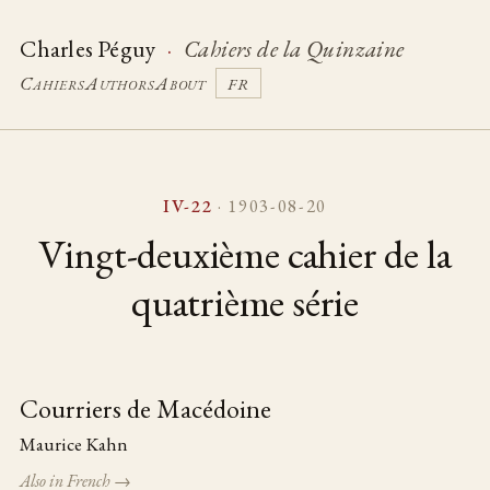
Charles Péguy
·
Cahiers de la Quinzaine
Cahiers
Authors
About
FR
IV-22
· 1903-08-20
Vingt-deuxième cahier de la
quatrième série
Courriers de Macédoine
Table of pieces
Maurice Kahn
Also in French →