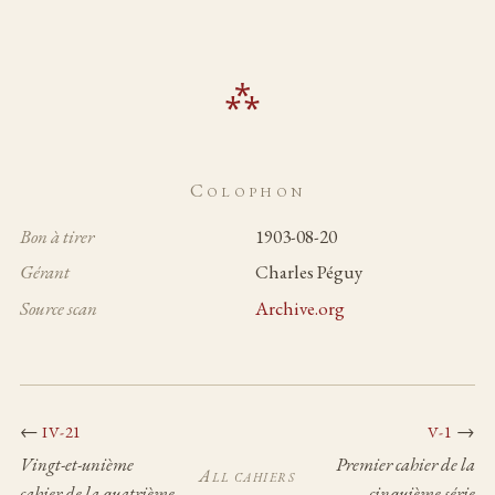
Colophon
Bon à tirer
1903-08-20
Gérant
Charles Péguy
Source scan
Archive.org
←
→
IV-21
V-1
Vingt-et-unième
Premier cahier de la
All cahiers
cahier de la quatrième
cinquième série