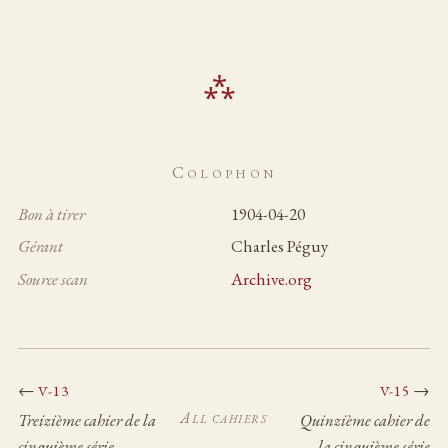
Colophon
Bon à tirer
1904-04-20
Gérant
Charles Péguy
Source scan
Archive.org
←
→
V-13
V-15
All cahiers
Treizième cahier de la
Quinzième cahier de
cinquième série
la cinquième série