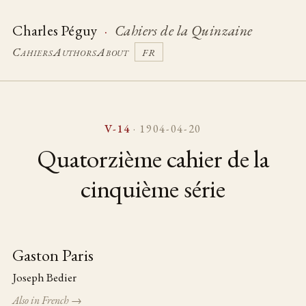
Charles Péguy
·
Cahiers de la Quinzaine
Cahiers
Authors
About
FR
V-14
· 1904-04-20
Quatorzième cahier de la
cinquième série
Gaston Paris
Table of pieces
Joseph Bedier
Also in French →