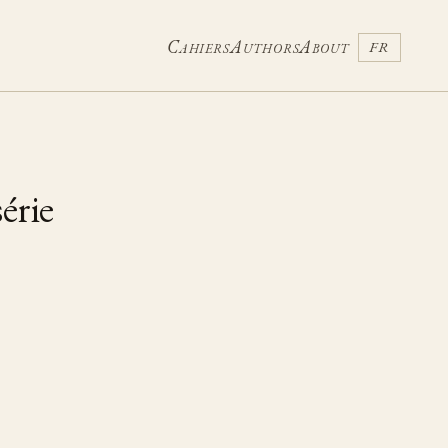
Cahiers
Authors
About
FR
érie