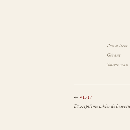
Bon à tirer
Gérant
Source scan
←
VII-17
Dix-septième cahier de la septi