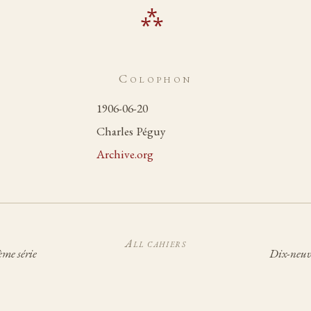
Colophon
1906-06-20
Charles Péguy
Archive.org
All cahiers
ème série
Dix-neuvi