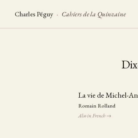
Charles Péguy
·
Cahiers de la Quinzaine
Dix
La vie de Michel-Ang
Table of pieces
Romain Rolland
Also in French →