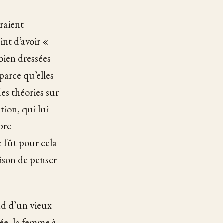
eraient
int d’avoir «
bien dressées
parce qu’elles
es théories sur
ion, qui lui
pre
e fût pour cela
aison de penser
nd d’un vieux
vée, la femme à