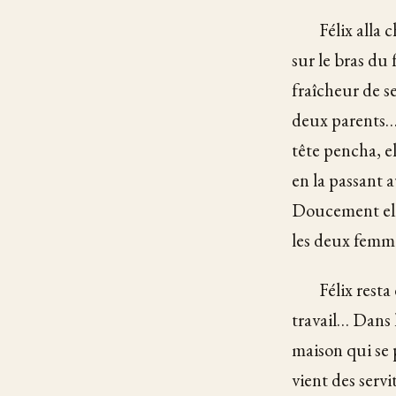
Félix alla 
sur le bras du 
fraîcheur de se
deux parents… B
tête pencha, e
en la passant 
Doucement elle
les deux femme
Félix resta
travail… Dans l
maison qui se 
vient des serv