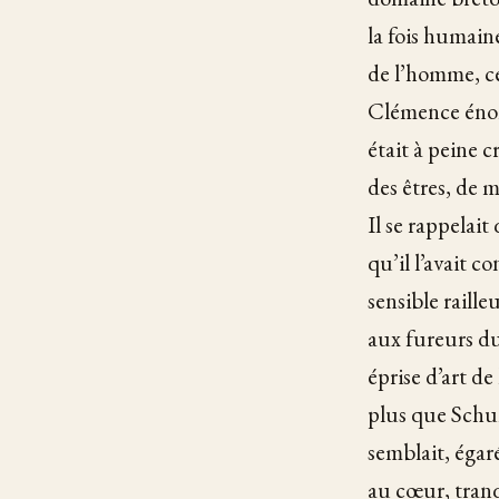
la fois humaine
de l’homme, ce
Clémence énon
était à peine c
des êtres, de 
Il se rappelait
qu’il l’avait c
sensible raill
aux fureurs du
éprise d’art d
plus que Schum
semblait, égar
au cœur, tranqu