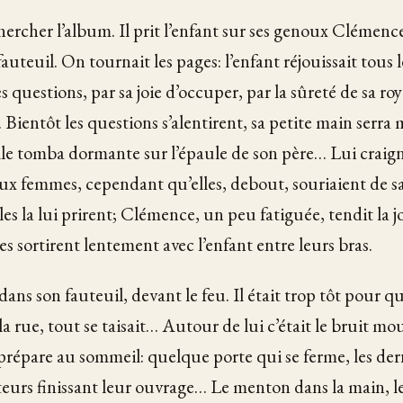
chercher l’album. Il prit l’enfant sur ses genoux Clémence
fauteuil. On tournait les pages: l’enfant réjouissait tous 
s questions, par sa joie d’occuper, par la sûreté de sa ro
ientôt les questions s’alentirent, sa petite main serra m
lle tomba dormante sur l’épaule de son père… Lui craignai
aux femmes, cependant qu’elles, debout, souriaient de 
s la lui prirent; Clémence, un peu fatiguée, tendit la j
s sortirent lentement avec l’enfant entre leurs bras.
 dans son fauteuil, devant le feu. Il était trop tôt pour qu
a rue, tout se taisait… Autour de lui c’était le bruit mo
prépare au sommeil: quelque porte qui se ferme, les dern
iteurs finissant leur ouvrage… Le menton dans la main, 