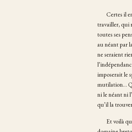
Certes il e
travailler, qu
toutes ses pens
au néant par la
ne seraient ri
l’indépendance
imposerait le 
mutilation… Qu
ni le néant ni 
qu’il la trouve
Et voilà q
domaine breton,