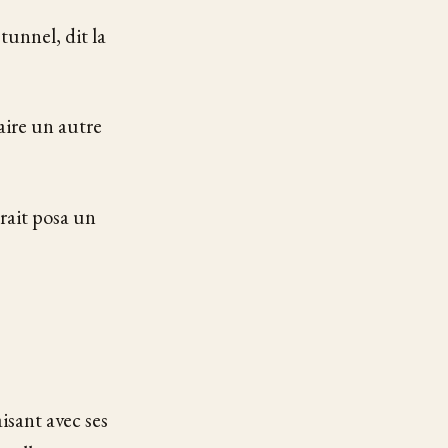
unnel, dit la
aire un autre
arait posa un
isant avec ses