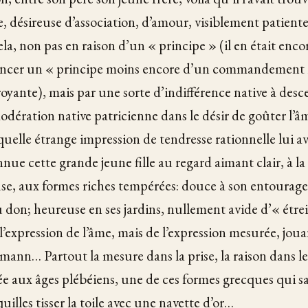
, désireuse d’association, d’amour, visiblement patiente 
la, non pas en raison d’un « principe » (il en était enco
cer un « principe moins encore d’un commandement re
royante), mais par une sorte d’indifférence native à des
modération native patricienne dans le désir de goûter l
 quelle étrange impression de tendresse rationnelle lui av
onnue cette grande jeune fille au regard aimant clair, à l
euse, aux formes riches tempérées: douce à son entourage
 don; heureuse en ses jardins, nullement avide d’« étre
e l’expression de l’âme, mais de l’expression mesurée, jo
ann… Partout la mesure dans la prise, la raison dans le s
ée aux âges plébéiens, une de ces formes grecques qui s
illes tisser la toile avec une navette d’or…