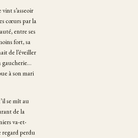
 vint s’asseoir
les cœurs par la
yauté, entre ses
oins fort, sa
t de l’éveiller
sa gaucherie…
oue à son mari
’il se mît au
urant de la
iers va-et-
le regard perdu