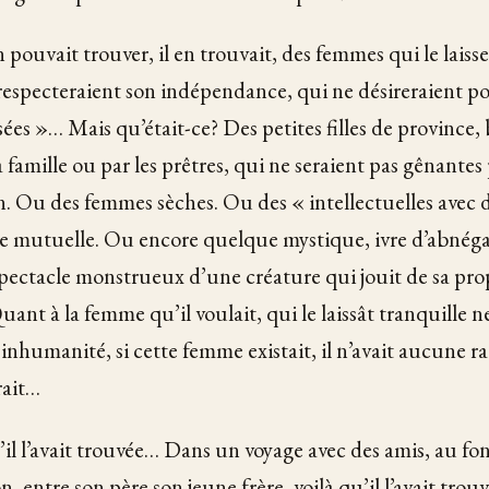
n pouvait trouver, il en trouvait, des femmes qui le laiss
i respecteraient son indépendance, qui ne désireraient po
ées »… Mais qu’était-ce? Des petites filles de province, 
 famille ou par les prêtres, qui ne seraient pas gênantes 
en. Ou des femmes sèches. Ou des « intellectuelles avec d
 mutuelle. Ou encore quelque mystique, ivre d’abnégat
spectacle monstrueux d’une créature qui jouit de sa pro
ant à la femme qu’il voulait, qui le laissât tranquille n
l’inhumanité, si cette femme existait, il n’avait aucune r
rait…
u’il l’avait trouvée… Dans un voyage avec des amis, au fo
 entre son père son jeune frère, voilà qu’il l’avait trou