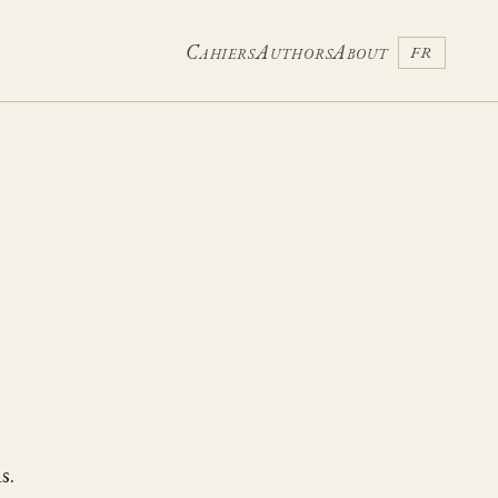
Cahiers
Authors
About
FR
s.