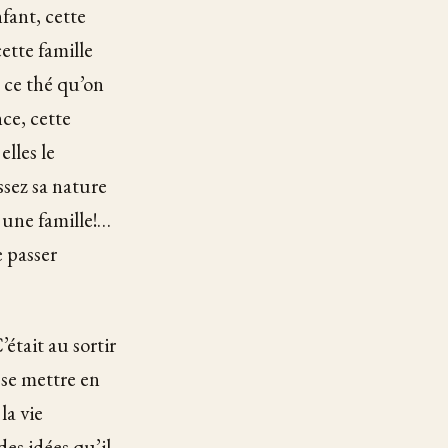
nfant, cette
ette famille
, ce thé qu’on
nce, cette
lles le
assez sa nature
é une famille!…
e passer
’était au sortir
 se mettre en
la vie
des idées qu’il