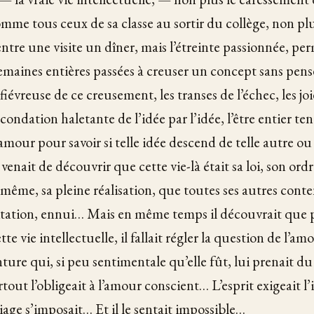
mme tous ceux de sa classe au sortir du collège, non pl
entre une visite un dîner, mais l’étreinte passionnée, p
 semaines entières passées à creuser un concept sans pens
 fiévreuse de ce creusement, les transes de l’échec, les jo
écondation haletante de l’idée par l’idée, l’être entier 
mour pour savoir si telle idée descend de telle autre ou b
 venait de découvrir que cette vie-là était sa loi, son ordr
-même, sa pleine réalisation, que toutes ses autres conte
tation, ennui… Mais en même temps il découvrait que p
e vie intellectuelle, il fallait régler la question de l’amou
enture qui, si peu sentimentale qu’elle fût, lui prenait du
tout l’obligeait à l’amour conscient… L’esprit exigeait l
riage s’imposait… Et il le sentait impossible…