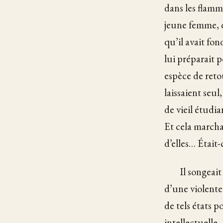
dans les flamme
jeune femme, qu
qu’il avait fon
lui préparait po
espèce de reto
laissaient seul
de vieil étudia
Et cela marchai
d’elles… Était-
Il songeait
d’une violente 
de tels états p
intellectuelle,