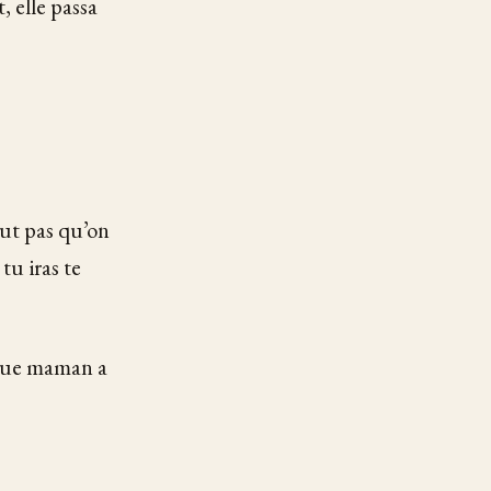
, elle passa
eut pas qu’on
tu iras te
s que maman a