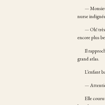
— Monsieur
nurse indignée
— Oh! très
encore plus be
Il rapproch
grand atlas.
L’enfant ba
— Attention
Elle courut