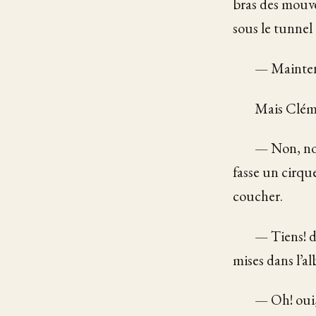
bras des mouvem
sous le tunnel
— Maintena
Mais Cléme
— Non, non
fasse un cirqu
coucher.
— Tiens! d
mises dans l’a
— Oh! oui, f