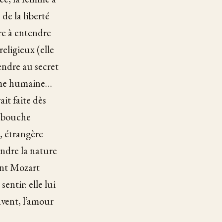
de la liberté
re à entendre
ligieux (elle
cendre au secret
’âme humaine…
ait faite dès
a bouche
, étrangère
indre la nature
uant Mozart
entir: elle lui
avent, l’amour