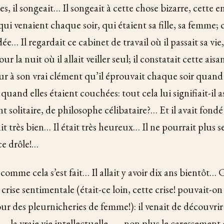
s, il songeait… Il songeait à cette chose bizarre, cette e
i venaient chaque soir, qui étaient sa fille, sa femme; c
dée… Il regardait ce cabinet de travail où il passait sa vie
ur la nuit où il allait veiller seul; il constatait cette aisa
ur à son vrai clément qu’il éprouvait chaque soir quand e
, quand elles étaient couchées: tout cela lui signifiait-il 
nt solitaire, de philosophe célibataire?… Et il avait fond
t très bien… Il était très heureux… Il ne pourrait plus s
ce drôle!…
 comme cela s’est fait… Il allait y avoir dix ans bientôt… C
crise sentimentale (était-ce loin, cette crise! pouvait-on
our des pleurnicheries de femme!): il venait de découvrir 
 — la vraie vie intellectuelle, — non plus le caressement 