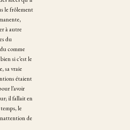
us le frôlement
ermanente,
er à autre
ies du
tendu comme
ien si c’est le
e, sa vraie
ntions étaient
our l’avoir
r; il fallait en
 temps, le
’inattention de