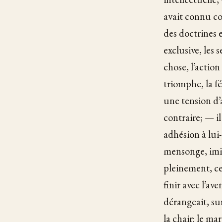
avait connu co
des doctrines 
exclusive, les
chose, l’action
triomphe, la f
une tension d’a
contraire; — il
adhésion à lui
mensonge, imi
pleinement, cett
finir avec l’av
dérangeait, sur
la chair: le ma