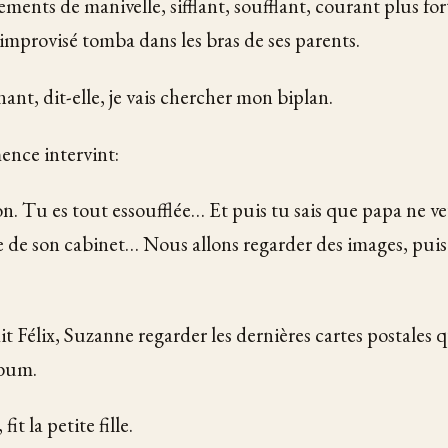
ents de manivelle, sifflant, soufflant, courant plus fort
 improvisé tomba dans les bras de ses parents.
nt, dit-elle, je vais chercher mon biplan.
nce intervint:
. Tu es tout essoufflée… Et puis tu sais que papa ne v
e de son cabinet… Nous allons regarder des images, puis 
it Félix, Suzanne regarder les dernières cartes postale
lbum.
it la petite fille.