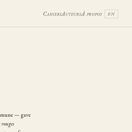
Cahiers
Auteurs
À propos
EN
ommune — gave
 rouges