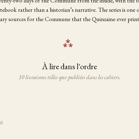
venty-two days of the Commune from the inside, with the t
tebook rather than a historian’s narrative. The series is one
ary sources for the Commune that the Quinzaine ever print
À lire dans l'ordre
10 livraisons telles que publiées dans les cahiers.
20