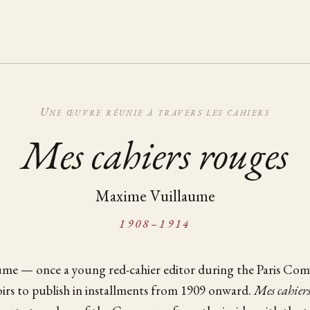
Une œuvre réunie à travers les cahiers
Mes cahiers rouges
Maxime Vuillaume
1908–1914
me — once a young red-cahier editor during the Paris C
rs to publish in installments from 1909 onward.
Mes cahiers