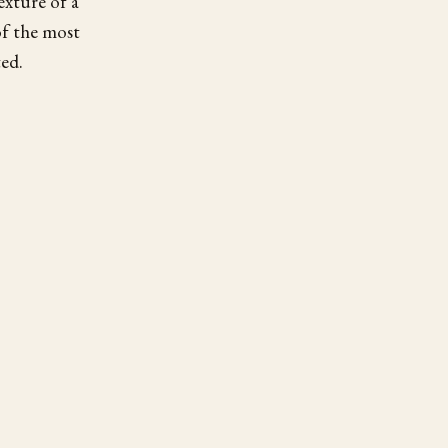
exture of a
 of the most
ed.