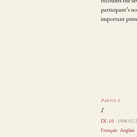
recounts the se
participant’s no
important prim
Partie 1
I
IX-10
· 1908-02-
Français
·
Anglais