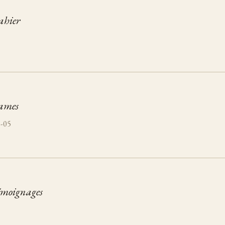
ahier
5
rames
3-05
témoignages