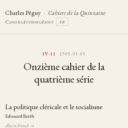
Charles Péguy
·
Cahiers de la Quinzaine
Cahiers
Authors
About
FR
IV-11
· 1903-03-05
Onzième cahier de la
quatrième série
La politique cléricale et le socialisme
Table of pieces
Edouard Berth
Also in French →