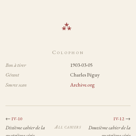
Colophon
Bon à tirer
1903-03-05
Gérant
Charles Péguy
Source scan
Archive.org
←
→
IV-10
IV-12
All cahiers
Dixième cahier de la
Douzième cahier de la
quatrième série
quatrième série