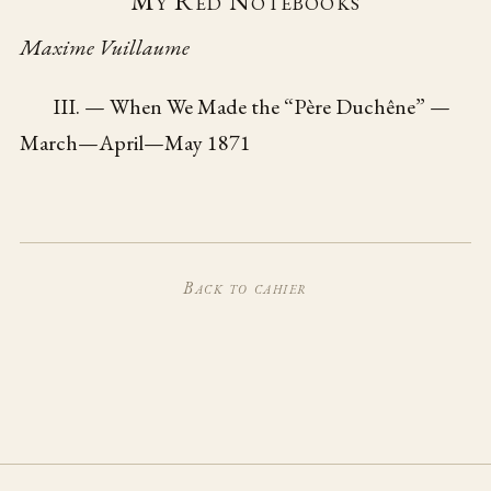
My Red Notebooks
Maxime Vuillaume
III. — When We Made the “Père Duchêne” —
March—April—May 1871
Back to cahier