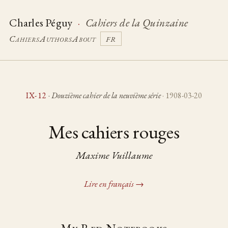
Charles Péguy
·
Cahiers de la Quinzaine
Cahiers
Authors
About
FR
IX-12
·
Douzième cahier de la neuvième série
· 1908-03-20
Mes cahiers rouges
Maxime Vuillaume
Lire en français →