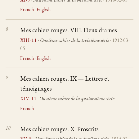
French
·
English
Mes cahiers rouges. VIII. Deux drames
XIII-11
· Onzième cahier de la treizième série
· 1912-03-
05
French
·
English
Mes cahiers rouges. IX — Lettres et
témoignages
XIV-11
· Onzième cahier de la quatorzième série
French
Mes cahiers rouges. X. Proscrits
XV-9
· Neuvième cahier de la quinzième série
· 1914-02-