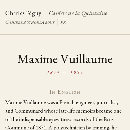
Charles Péguy
·
Cahiers de la Quinzaine
Cahiers
Authors
About
FR
Maxime Vuillaume
1844 — 1925
In English
Maxime Vuillaume was a French engineer, journalist,
and Communard whose late-life memoirs became one
of the indispensable eyewitness records of the Paris
Commune of 1871. A polytechnicien by training, he