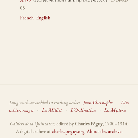
05
French
·
English
Long works assembled in reading order:
Jean-Christophe
·
Mes
cahiers rouges
·
Les Milliet
·
L'Ordination
·
Les Mystères
Cahiers de la Quinzaine
, edited by
Charles Péguy
, 1900–1914.
A digital archive at
charlespeguy.org
.
About this archive.