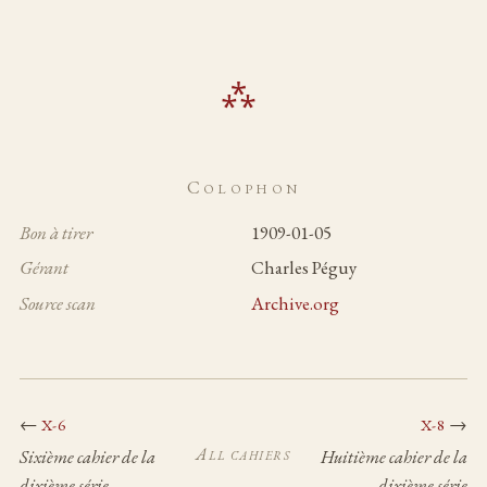
Colophon
Bon à tirer
1909-01-05
Gérant
Charles Péguy
Source scan
Archive.org
←
→
X-6
X-8
All cahiers
Sixième cahier de la
Huitième cahier de la
dixième série
dixième série