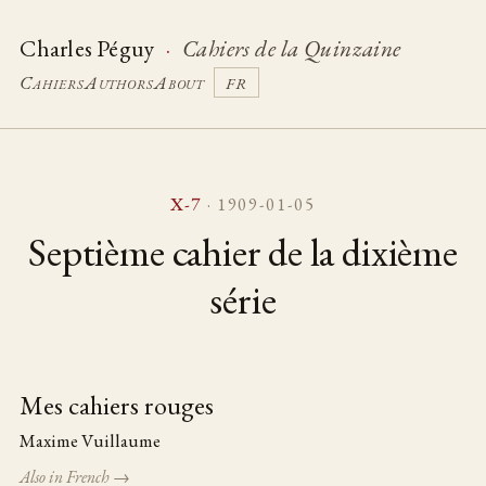
Charles Péguy
·
Cahiers de la Quinzaine
Cahiers
Authors
About
FR
X-7
· 1909-01-05
Septième cahier de la dixième
série
Mes cahiers rouges
Table of pieces
Maxime Vuillaume
Also in French →