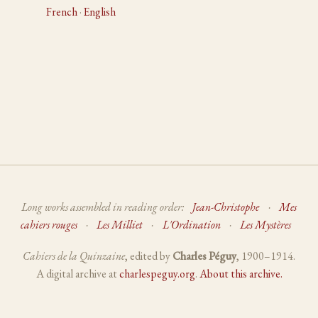
French
·
English
Long works assembled in reading order:
Jean-Christophe
·
Mes
cahiers rouges
·
Les Milliet
·
L'Ordination
·
Les Mystères
Cahiers de la Quinzaine
, edited by
Charles Péguy
, 1900–1914.
A digital archive at
charlespeguy.org
.
About this archive.