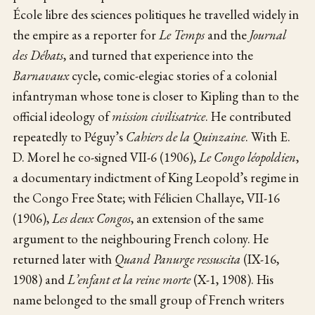
École libre des sciences politiques he travelled widely in
the empire as a reporter for
Le Temps
and the
Journal
des Débats
, and turned that experience into the
Barnavaux
cycle, comic-elegiac stories of a colonial
infantryman whose tone is closer to Kipling than to the
official ideology of
mission civilisatrice
. He contributed
repeatedly to Péguy’s
Cahiers de la Quinzaine
. With E.
D. Morel he co-signed VII-6 (1906),
Le Congo léopoldien
,
a documentary indictment of King Leopold’s regime in
the Congo Free State; with Félicien Challaye, VII-16
(1906),
Les deux Congos
, an extension of the same
argument to the neighbouring French colony. He
returned later with
Quand Panurge ressuscita
(IX-16,
1908) and
L’enfant et la reine morte
(X-1, 1908). His
name belonged to the small group of French writers